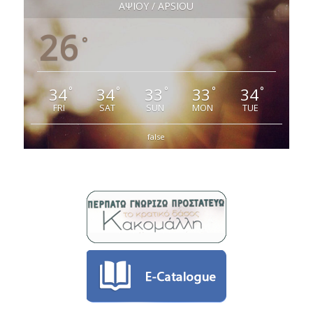
ΑΨΙΟΥ / APSIOU
26
°
34
34
33
33
34
°
°
°
°
°
FRI
SAT
SUN
MON
TUE
false