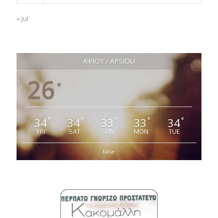
« Jul
ΑΨΙΟΥ / APSIOU
26
°
34
34
33
33
34
°
°
°
°
°
FRI
SAT
SUN
MON
TUE
false