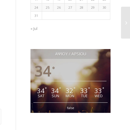
24
25
26
27
28
29
30
31
« Jul
ΑΨΙΟΥ / APSIOU
34
°
34
34
32
33
33
°
°
°
°
°
SAT
SUN
MON
TUE
WED
false