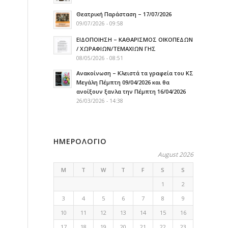
Θεατρική Παράσταση – 17/07/2026
09/07/2026 - 09:58
ΕΙΔΟΠΟΙΗΣΗ – ΚΑΘΑΡΙΣΜΟΣ ΟΙΚΟΠΕΔΩΝ
/ ΧΩΡΑΦΙΩΝ/ΤΕΜΑΧΙΩΝ ΓΗΣ
08/05/2026 - 08:51
Ανακοίνωση – Κλειστά τα γραφεία του ΚΣ
Μεγάλη Πέμπτη 09/04/2026 και θα
ανοίξουν ξανλα την Πέμπτη 16/04/2026
26/03/2026 - 14:38
ΗΜΕΡΟΛΟΓΙΟ
August 2026
M
T
W
T
F
S
S
1
2
3
4
5
6
7
8
9
10
11
12
13
14
15
16
17
18
19
20
21
22
23