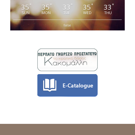
35
35
33
35
33
°
°
°
°
°
SUN
MON
TUE
WED
THU
false