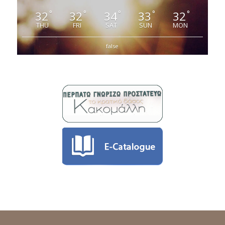
32
32
34
33
32
°
°
°
°
°
THU
FRI
SAT
SUN
MON
false