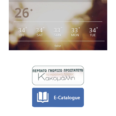
26
°
34
34
33
33
34
°
°
°
°
°
FRI
SAT
SUN
MON
TUE
false